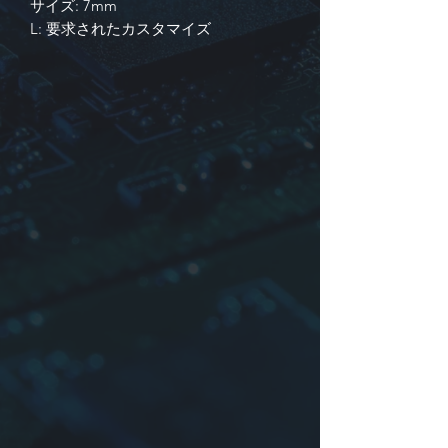
サイズ: 7mm
L:
要求されたカスタマイズ
識別
1. 製品シリーズ
2. 次元: または会社のたてがみまた
は時間
3. インダクタンスはトラスまたは
その他の場合があります
4. 許容差:
J:
±5％,
K:
±10％,
L:
±15％,
M:
±20％,
O:
NIL, またはその他
*たぶんケースなし (ボビンサイズ: K-
175, KY-165, KY-175)
詳細についてはお問い合わせください