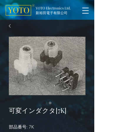
YOTO Electronics Ltd.
新裕田電子有限公司
可変インダクタ[7K]
部品番号: 7K