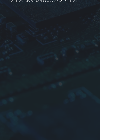
識別
1. 製品シリーズ
2. 材料
3. 寸法:
L
(長さ) ×
W
(幅) ×
T
(厚さ)
4. インピーダンス
サンプル: YTZD 1B0 15.4×4.3×8.4-
64/160=EMI CORES MATERIAL(YTZL
TYPE CORE)1B0 15.4×4.3×8.4-
64/160Ω(25MHz/100MHz)
詳細についてはお問い合わせください