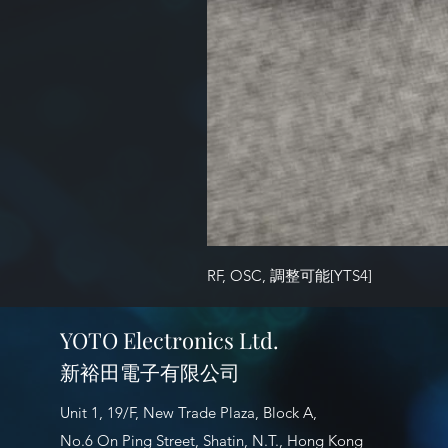
RF, OSC, 調整可能[YTS4]
YOTO Electronics Ltd.
新裕田電子有限公司
Unit 1, 19/F, New Trade Plaza, Block A,
No.6 On Ping Street, Shatin, N.T., Hong Kong