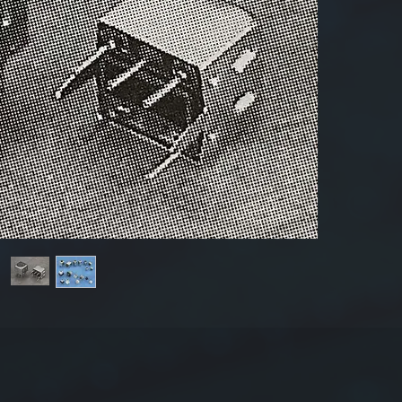
1.
2.
時間
3.
他の
4. 
M:
±
詳細に