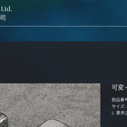
 Ltd.
司
可変イ
部品番号:
サイズ: 
L:
要求
識別