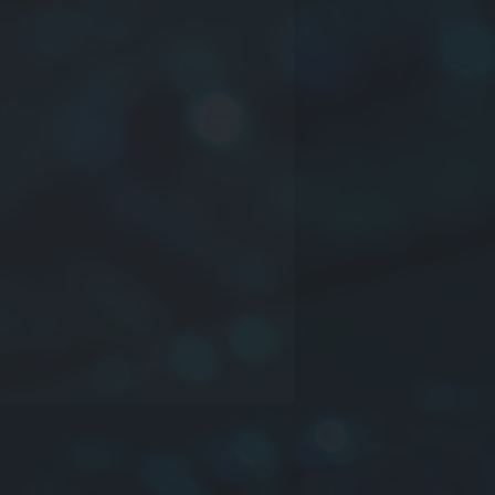
 製品シリーズ
 次元: または会社のたてがみまたは
 インダクタンスはトラスまたはその
場合があります
許容差:
J:
±5％,
K:
±10％,
L:
±15％,
20％,
O:
NIL, またはその他
ついてはお問い合わせください