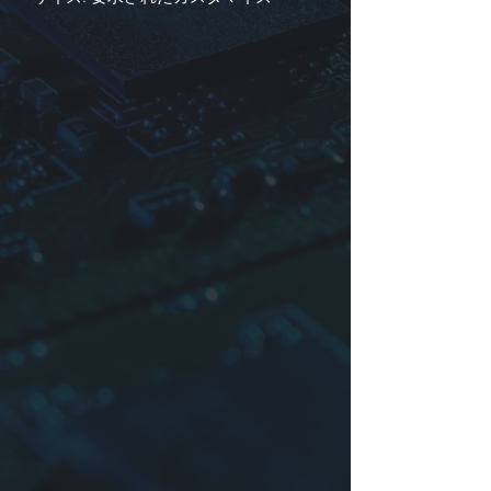
識別
1. 製品シリーズ
2. 材料
3. 寸法:
L
(長さ) ×
W
(幅) ×
T
(厚さ)
4. インピーダンス
サンプル: YTZH 1B0 28.5×7.5×15.0-
190/280=EMI CORES MATERIAL
(YTZL TYPE CORE)1B0 28.5×7.5×15.0-
190/280Ω(25MHz/100MHz)
詳細についてはお問い合わせください