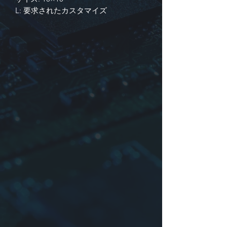
L:
要求されたカスタマイズ
識別
1. 製品シリーズ
2. 次元: または会社のたてがみまた
は時間
3. インダクタンスはトラスまたは
その他の場合があります
4. 許容差:
J:
±5％,
K:
±10％,
L:
±15％,
M:
±20％,
O:
NILまたはその他
詳細についてはお問い合わせください