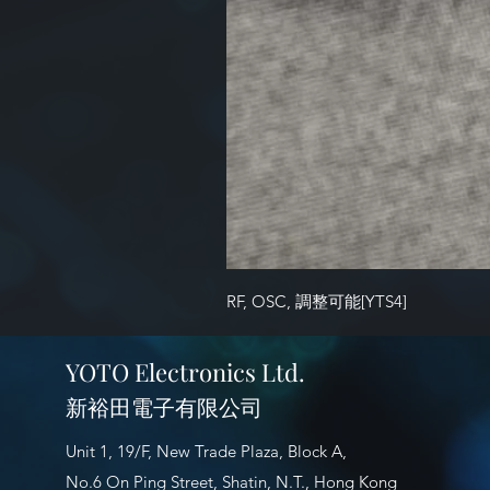
RF, OSC, 調整可能[YTS4]
YOTO Electronics Ltd.
新裕田電子有限公司
Unit 1, 19/F, New Trade Plaza, Block A,
No.6 On Ping Street, Shatin, N.T., Hong Kong