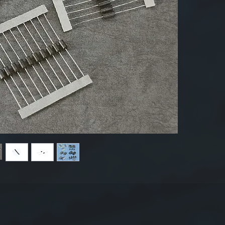
2. 
は
L
(
3.
4. 
＆リ
サンプル: 
BEADSR
20/45Ω
詳細に