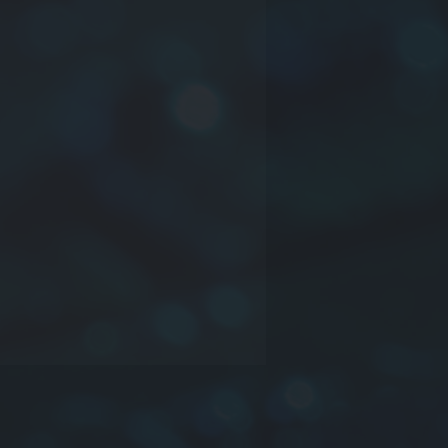
寸法:
D
(直径) ×
L
(長さ) ×
H
(穴), また
リード)
 インピーダンス
パッキング:
B
(バルク),
T
(タッピング
ール)
YTZB3.5×4.5L0.65-20/45T=EMI
H∅3.5×4.5LEAD∅0.65-
(25MHz/100MHz)
ついてはお問い合わせください