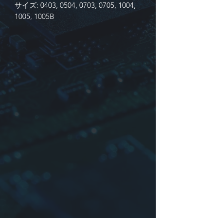
サイズ: 0403, 0504, 0703, 0705, 1004,
1005, 1005B
L: 1.0µH-1000µH
識別
1. 製品シリーズ
2. 寸法: コア番号:
3. インダクタンス
4. 許容差:
K
:±10％,
L
:±15％,
M
±20％
5. パッキング:
B
(バルク),
T
(タッピ
ング＆リール)
サンプル: YTSR43-8R2M-T=0403-
8.2µH±20％-TAPE
詳細についてはお問い合わせください