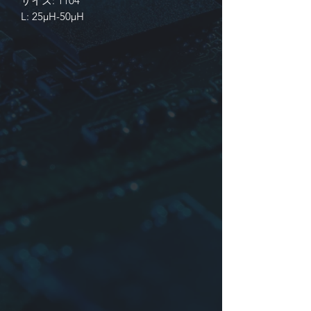
サイズ: 1104
L: 25µH-50µH
識別
1. 製品シリーズ
2. 寸法: コアタイプ
3. インダクタンス
4. 許容差: 0:NIL
5. パッキング:
B
(バルク),
T
(タッピ
ング＆リール)
サンプル: YTTS1104-3300-T=1104-330
公差: NIL-TAPE
*顧客の要求仕様として設計
特徴
- これらのコンポーネントは自動挿
入装置と互換性があり、PCボード
に簡単にインストールできます。
- 音声およびデータ回線用の4本の
回線。