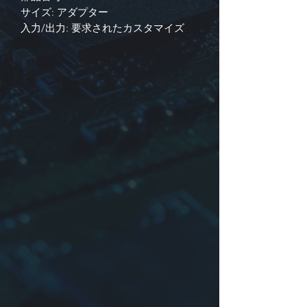
サイズ: アダプター
入力/出力:
要求されたカスタマイズ
識別
1. 製品シリーズ
2. 寸法、コア番号またはコアサイ
ズ
3. 入出力または部品番号またはそ
の他
YTTRタイプ: AC/DCおよびAC/ACア
ダプター
リメイク: 単相電源トランス(50/60Hz)
は、 すべての製品がUL、CUL、GS、
CE、証明書を取得できる国内および国
際的な一連の品質認証を取得していま
す